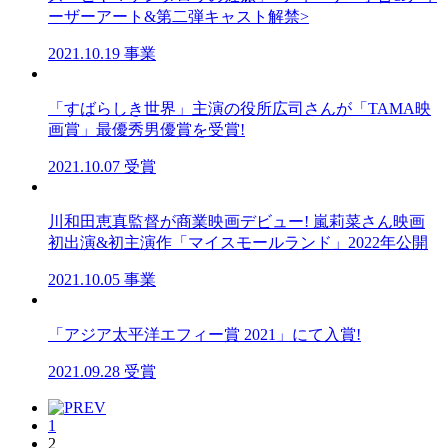
ーザーアート&第二弾キャスト解禁>
2021.10.19
事業
「すばらしき世界」主演の役所広司さんが「TAMA映
画賞」最優秀男優賞を受賞!
2021.10.07
受賞
川和⽥恵真監督が商業映画デビュー! 嵐莉菜さん映画
初出演&初主演作「マイスモールランド」2022年公開
2021.10.05
事業
「アジア太平洋エフィー賞 2021」にて入賞!
2021.09.28
受賞
1
2