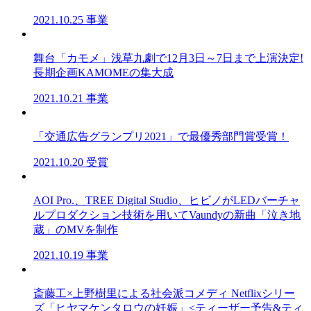
2021.10.25
事業
舞台「カモメ」浅草九劇で12月3日～7日まで上演決定!
⻑期企画KAMOMEの集⼤成
2021.10.21
事業
「交通広告グランプリ2021」で最優秀部門賞受賞！
2021.10.20
受賞
AOI Pro.、TREE Digital Studio、ヒビノがLEDバーチャ
ルプロダクション技術を用いてVaundyの新曲「泣き地
蔵」のMVを制作
2021.10.19
事業
斎藤工×上野樹里による社会派コメディ Netflixシリー
ズ「ヒヤマケンタロウの妊娠」<ティーザー予告&ティ