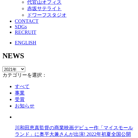
代官山オフィス
赤坂サテライト
ドワーフスタジオ
CONTACT
SDGs
RECRUIT
ENGLISH
NEWS
カテゴリーを選択：
すべて
事業
受賞
お知らせ
川和⽥恵真監督の商業映画デビュー作「マイスモール
ランド」に奥平大兼さんが出演! 2022年初夏全国公開