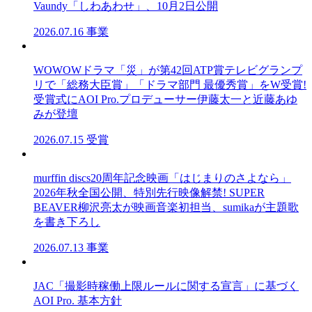
Vaundy「しわあわせ」、10月2日公開
2026.07.16
事業
WOWOWドラマ「災」が第42回ATP賞テレビグランプ
リで「総務大臣賞」「ドラマ部門 最優秀賞」をW受賞!
受賞式にAOI Pro.プロデューサー伊藤太一と近藤あゆ
みが登壇
2026.07.15
受賞
murffin discs20周年記念映画「はじまりのさよなら」
2026年秋全国公開、特別先行映像解禁! SUPER
BEAVER柳沢亮太が映画音楽初担当、sumikaが主題歌
を書き下ろし
2026.07.13
事業
JAC「撮影時稼働上限ルールに関する宣言」に基づく
AOI Pro. 基本方針