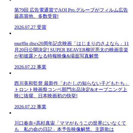
第79回 広告電通賞でAOI Pro.グループがフィルム広告
最高賞他、多数受賞!
2026.07.27
受賞
murffin discs20周年記念映画「はじまりのさよなら」11
月20日公開決定! SUPER BEAVER柳沢亮太の映画音楽
が初披露となる特報映像&場面写真解禁
2026.07.22
事業
西川美和監督 最新作「わたしの知らない⼦どもたち」
トロント映画祭コンペ部門出品決定&オープニング上
映に抜擢、日本映画初の快挙!
2026.07.22
事業
川口春奈×高杉真宙「ママがもうこの世界にいなくて
も 私の命の日記」本予告映像解禁。主題歌は