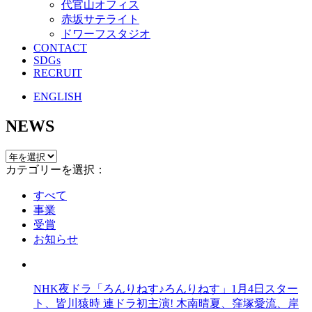
代官山オフィス
赤坂サテライト
ドワーフスタジオ
CONTACT
SDGs
RECRUIT
ENGLISH
NEWS
カテゴリーを選択：
すべて
事業
受賞
お知らせ
NHK夜ドラ「ろんりねす♪ろんりねす」1月4日スター
ト、皆川猿時 連ドラ初主演! 木南晴夏、窪塚愛流、岸