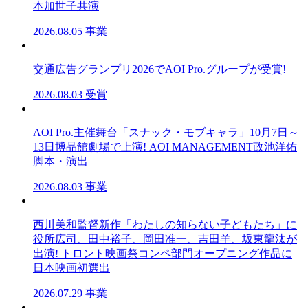
本加世子共演
2026.08.05
事業
交通広告グランプリ2026でAOI Pro.グループが受賞!
2026.08.03
受賞
AOI Pro.主催舞台「スナック・モブキャラ」10月7日～
13日博品館劇場で上演! AOI MANAGEMENT政池洋佑
脚本・演出
2026.08.03
事業
西川美和監督新作「わたしの知らない⼦どもたち」に
役所広司、田中裕子、岡田准一、吉田羊、坂東龍汰が
出演! トロント映画祭コンペ部門オープニング作品に
日本映画初選出
2026.07.29
事業