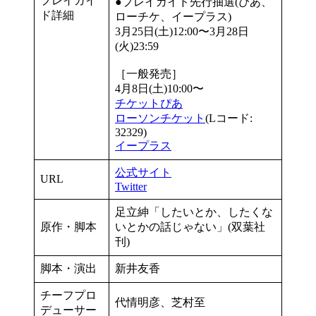
プレイガイ
●プレイガイド先行抽選(ぴあ、
ド詳細
ローチケ、イープラス)
3月25日(土)12:00〜3月28日
(火)23:59
［一般発売］
4月8日(土)10:00〜
チケットぴあ
ローソンチケット
(Lコード:
32329)
イープラス
公式サイト
URL
Twitter
足立紳「したいとか、したくな
原作・脚本
いとかの話じゃない」(双葉社
刊)
脚本・演出
新井友香
チーフプロ
代情明彦、芝村至
デューサー