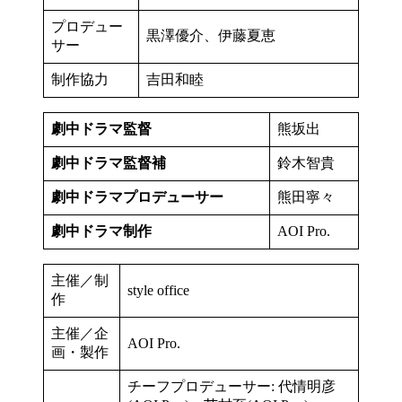
プロデュー
黒澤優介、伊藤夏恵
サー
制作協力
吉田和睦
劇中ドラマ監督
熊坂出
劇中ドラマ監督補
鈴木智貴
劇中ドラマプロデューサー
熊田寧々
劇中ドラマ制作
AOI Pro.
主催／制
style office
作
主催／企
AOI Pro.
画・製作
チーフプロデューサー: 代情明彦