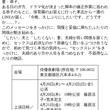
妻・恭子。
ある日の夕方、ドラマ化が決まった脚本の修正作業に追われ
る恭子のもとに、保育園のお迎えに行った孝志から一通の
LINEが届く。『今晩、久しぶりにしたいです。どうです
か……？』
このメッセージをきっかけに、我慢と妥協に満ちたふたりの
関係が動き始める。
「したい」夫と「したくない」妻。夫婦が良い関係を築くた
めに、セックスは必須なのか？容赦なく思いをぶつけ合うな
かで、初めて気づく本当の気持ち──。“セックスレス”をき
っかけに、夫婦のあり方や人生を見つめなおす、不器用なふ
たりの物語。
俳優座劇場 (所在地: 〒106-0032
会場
東京都港区六本木4-9-2)
4月20日(木) 〜 4月23日(日) 全5
公演
4月20日(木) 19時公演 篠原涼
子×荒木宏文
4月21日(金) 19時公演 篠原涼
上演日時／
子×荒木宏文