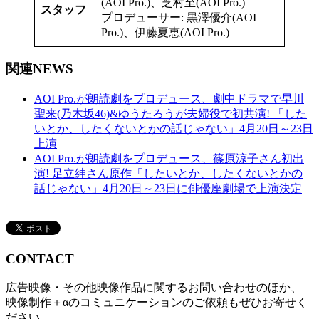
(AOI Pro.)、芝村至(AOI Pro.)
スタッフ
プロデューサー: 黒澤優介(AOI
Pro.)、伊藤夏恵(AOI Pro.)
関連NEWS
AOI Pro.が朗読劇をプロデュース、劇中ドラマで早川
聖来(乃木坂46)&ゆうたろうが夫婦役で初共演! 「した
いとか、したくないとかの話じゃない」4月20日～23日
上演
AOI Pro.が朗読劇をプロデュース、篠原涼子さん初出
演! 足立紳さん原作「したいとか、したくないとかの
話じゃない」4月20日～23日に俳優座劇場で上演決定
CONTACT
広告映像・その他映像作品に関するお問い合わせのほか、
映像制作＋αのコミュニケーションのご依頼もぜひお寄せく
ださい。