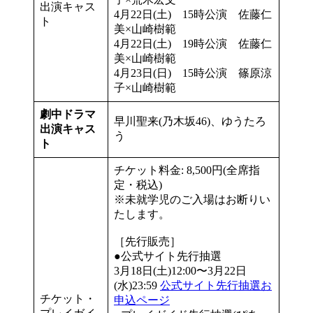
出演キャス
4月22日(土) 15時公演 佐藤仁
ト
美×山崎樹範
4月22日(土) 19時公演 佐藤仁
美×山崎樹範
4月23日(日) 15時公演 篠原涼
子×山崎樹範
劇中ドラマ
早川聖来(乃木坂46)、ゆうたろ
出演キャス
う
ト
チケット料金: 8,500円(全席指
定・税込)
※未就学児のご入場はお断りい
たします。
［先行販売］
●公式サイト先行抽選
3月18日(土)12:00〜3月22日
(水)23:59
公式サイト先行抽選お
チケット・
申込ページ