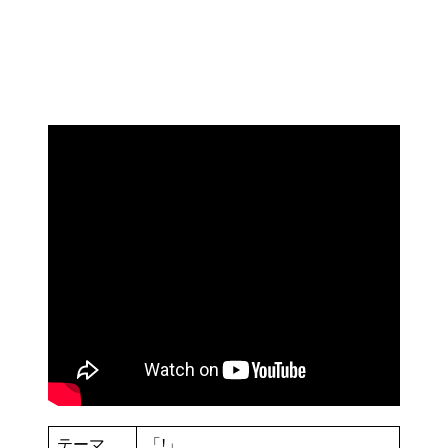
テーマ
「!」