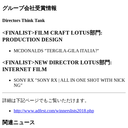
グループ会社受賞情報
Directors Think Tank
<FINALIST>FILM CRAFT LOTUS部門:
PRODUCTION DESIGN
MCDONALDS "TERGILA-GILA ITALIA?"
<FINALIST>NEW DIRECTOR LOTUS部門:
INTERNET FILM
SONY RX "SONY RX | ALL IN ONE SHOT WITH NICK
NG"
詳細は下記ページでもご覧いただけます。
http://www.adfest.com/winnerslists2018.php
関連ニュース