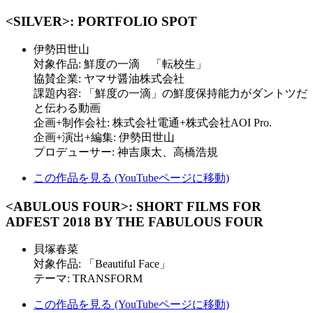
<SILVER>: PORTFOLIO SPOT
伊勢田世山
対象作品: 鮮度の一滴 「転校生」
協賛企業​: ヤマサ醤油​株式会社​
課題内容​: 「鮮度の一滴」の鮮度保持能力がダントツだ
と伝わる動画
企画+制作会社​​: 株式会社電通+株式会社AOI Pro.
企画+演出+編集​​: 伊勢田世山​
プロデューサー​​: 神吉康太、高橋浩規​
この作品を見る (YouTubeページに移動)
<ABULOUS FOUR>: SHORT FILMS FOR
ADFEST 2018 BY THE FABULOUS FOUR
貝塚春菜
対象作品: 「Beautiful Face」
テーマ: TRANSFORM
この作品を見る (YouTubeページに移動)