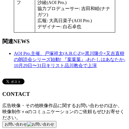
フ
沙綾(AOI Pro.)
協力プロデューサー: 吉田和睦(ナナ
ガツ)
広報: 大髙日菜子(AOI Pro.)
デザイナー: 白石卓也
関連NEWS
AOI Pro.主催、戸塚祥太(A.B.C-Z)×黒川隆介×又吉直樹
の朗読会シリーズ始動! 『葉葉葉』-わたしはあなたか-
10月29日〜31日キリスト品川教会で上演
CONTACT
広告映像・その他映像作品に関するお問い合わせのほか、
映像制作＋αのコミュニケーションのご依頼もぜひお寄せく
ださい。
お問い合わせ