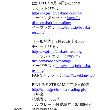
(土)12:00〜9月16日(火)23:59
チケットぴあ：
https://w.pia.jp/t/bababa-reading/
ローソンチケット：
https://l-
tike.com/bababa-reading/
イープラス：
https://eplus.jp/bababa-
reading/
［一般発売］9月20日(土)10:00
チケットぴあ：
https://w.pia.jp/t/bababa-reading/
ローソンチケット：
https://l-
tike.com/bababa-reading/
イープラス：
https://eplus.jp/bababa-
reading/
FANYチケット：
https://ticket.fany.lol/
PIA LIVE STREAMにて後日配信
http://w.pia.jp/t/bababa-reading-pls/
［料金］
視聴券：4,800円
パンフレット付視聴券：8,100円 ※
配信
送料別途550円