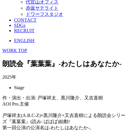
代官山オフィス
赤坂サテライト
ドワーフスタジオ
CONTACT
SDGs
RECRUIT
ENGLISH
WORK TOP
朗読会『葉葉葉』-わたしはあなたか-
2025年
Stage
作・演出・出演: 戸塚祥太、黒川隆介、又吉直樹
AOI Pro.主催
戸塚祥太(A.B.C-Z)×黒川隆介×又吉直樹による朗読会シリー
ズ『葉葉葉』(読み: ばばば)始動!
第一回公演の公演名は-わたしはあなたか-。