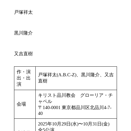
戸塚祥太
黒川隆介
又吉直樹
作・演
戸塚祥太(A.B.C-Z)、黒川隆介、又吉
出・出
直樹
演
キリスト品川教会 グローリア・チ
ャペル
会場
〒140-0001 東京都品川区北品川4-7-
40
2025年10月29日(水)〜10月31日(金)
全5公演