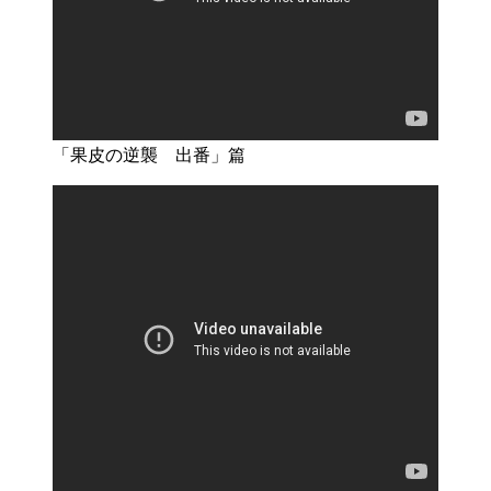
「果皮の逆襲 出番」篇