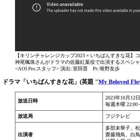
【キリンチャレンジカップ2023 × いちばんすきな花】
神尾楓珠さんがドラマの佐藤紅葉役で出演するスペシャル動画 
<AOI Pro.スタッフ> 演出: 室田晋 Pr: 唯野友歩
ドラマ「いちばんすきな花」(英題 "
My Beloved Flo
2023年10月1
放送日時
毎週木曜 22:00～
放送局
フジテレビ
多部未華子、
出演者
齋藤飛鳥、白