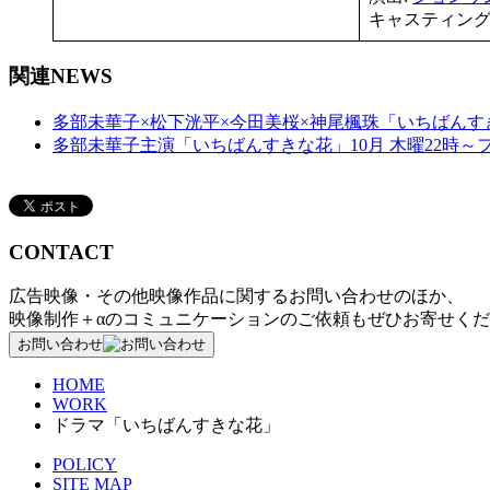
キャスティング
関連NEWS
多部未華子×松下洸平×今田美桜×神尾楓珠「いちばんすきな
多部未華子主演「いちばんすきな花」10月 木曜22時～
CONTACT
広告映像・その他映像作品に関するお問い合わせのほか、
映像制作＋αのコミュニケーションのご依頼もぜひお寄せく
お問い合わせ
HOME
WORK
ドラマ「いちばんすきな花」
POLICY
SITE MAP