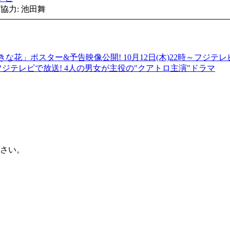
協力: 池田舞
花」ポスター&予告映像公開! 10月12日(木)22時～フジテレ
フジテレビで放送! 4人の男女が主役の"クアトロ主演"ドラマ
ださい。