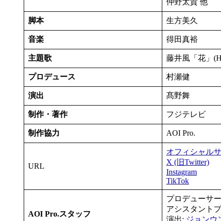
仲野太賀 他
脚本
生方美久
音楽
得田真裕
主題歌
藤井風「花」(HEH
プロデュース
村瀬健
演出
髙野舞
制作・著作
フジテレビ
制作協力
AOI Pro.
オフィシャル
X (旧Twitter)
URL
Instagram
TikTok
プロデューサー
アシスタントプ
AOI Pro.スタッフ
演出:
ジョンウ