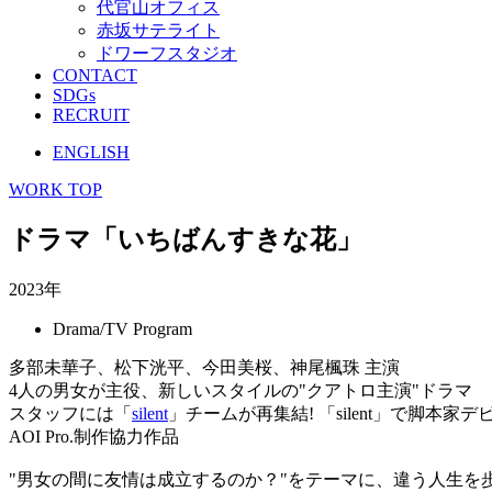
代官山オフィス
赤坂サテライト
ドワーフスタジオ
CONTACT
SDGs
RECRUIT
ENGLISH
WORK TOP
ドラマ「いちばんすきな花」
2023年
Drama/TV Program
多部未華子、松下洸平、今田美桜、神尾楓珠 主演
4人の男女が主役、新しいスタイルの"クアトロ主演"ドラマ
スタッフには「
silent
」チームが再集結! 「silent」で脚本
AOI Pro.制作協力作品
"男女の間に友情は成立するのか？"をテーマに、違う人生を歩