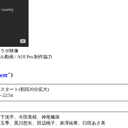
コラボ映像
/ AOI Pro.制作協力
wer
")
2日スタート(初回20分拡大)
22:54
松下洸平、今田美桜、神尾楓珠
鳥玉季、黒川想矢、田辺桃子、泉澤祐希、臼田あさ美