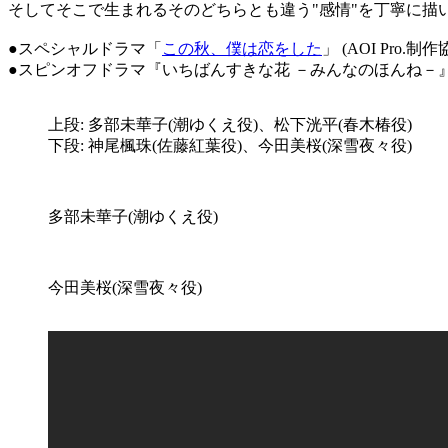
そしてそこで生まれるそのどちらとも違う"感情"を丁寧に描
●スペシャルドラマ「
この秋、僕は恋をした
」 (AOI Pro.制
●スピンオフドラマ『いちばんすきな花 －みんなのほんね－
上段: 多部未華子(潮ゆくえ役)、松下洸平(春木椿役)
下段: 神尾楓珠(佐藤紅葉役)、今田美桜(深雪夜々役)
多部未華子(潮ゆくえ役)
今田美桜(深雪夜々役)