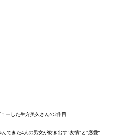
家デビューした生方美久さんの2作目
んできた4人の男女が紡ぎ出す"友情"と"恋愛"