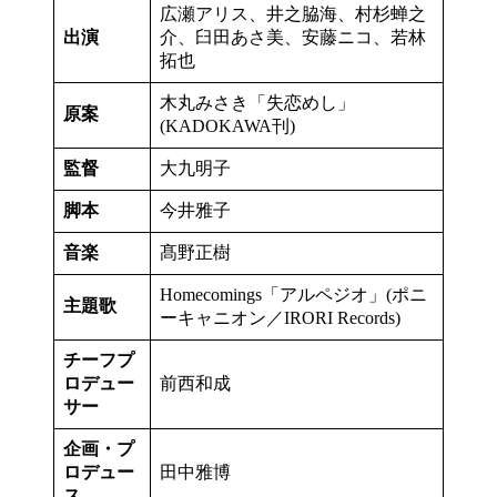
広瀬アリス、井之脇海、村杉蝉之
出演
介、臼田あさ美、安藤ニコ、若林
拓也
木丸みさき「失恋めし」
原案
(KADOKAWA刊)
監督
大九明子
脚本
今井雅子
音楽
髙野正樹
Homecomings「アルペジオ」(ポニ
主題歌
ーキャニオン／IRORI Records)
チーフプ
ロデュー
前⻄和成
サー
企画・プ
ロデュー
田中雅博
ス