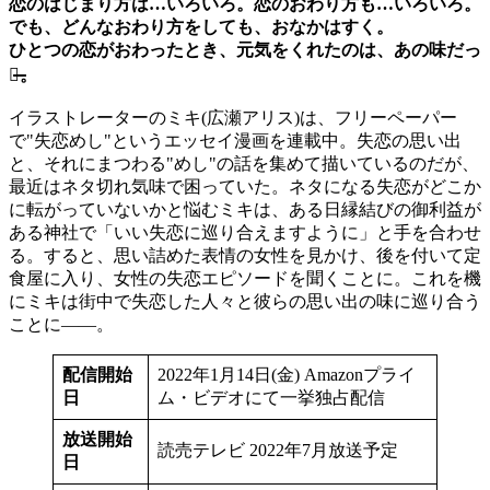
恋のはじまり方は…いろいろ。恋のおわり方も…いろいろ。
でも、どんなおわり方をしても、おなかはすく。
ひとつの恋がおわったとき、元気をくれたのは、あの味だっ
た̶。
イラストレーターのミキ(広瀬アリス)は、フリーペーパー
で"失恋めし"というエッセイ漫画を連載中。失恋の思い出
と、それにまつわる"めし"の話を集めて描いているのだが、
最近はネタ切れ気味で困っていた。ネタになる失恋がどこか
に転がっていないかと悩むミキは、ある日縁結びの御利益が
ある神社で「いい失恋に巡り合えますように」と手を合わせ
る。すると、思い詰めた表情の⼥性を⾒かけ、後を付いて定
食屋に入り、⼥性の失恋エピソードを聞くことに。これを機
にミキは街中で失恋した人々と彼らの思い出の味に巡り合う
ことに――。
配信開始
2022年1月14日(金) Amazonプライ
日
ム・ビデオにて一挙独占配信
放送開始
読売テレビ 2022年7月放送予定
日