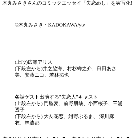
木丸みさきさんのコミックエッセイ「失恋めし」を実写化!
©木丸みさき・KADOKAWA/ytv
(上段)広瀬アリス
(下段左から)井之脇海、村杉蝉之介、臼田あさ
美、安藤ニコ、若林拓也
各話ゲスト出演する"失恋人"キャスト
(上段左から) 門脇⻨、前野朋哉、⼩⻄桜⼦、三浦
透⼦
(下段左から) 大友花恋、紺野ぶるま、 深川麻
衣、林遣都