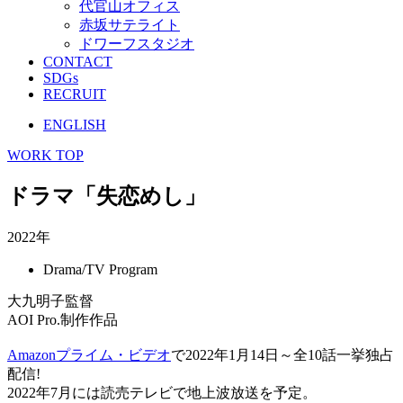
代官山オフィス
赤坂サテライト
ドワーフスタジオ
CONTACT
SDGs
RECRUIT
ENGLISH
WORK TOP
ドラマ「失恋めし」
2022年
Drama/TV Program
大九明子監督
AOI Pro.制作作品
Amazonプライム・ビデオ
で2022年1月14⽇～全10話⼀挙独占
配信!
2022年7月には読売テレビで地上波放送を予定。