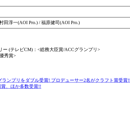
淳一(AOI Pro.) / 福原健司(AOI Pro.)
Aカテゴリー (テレビCM)：<総務大臣賞/ACCグランプリ>
<優秀賞>
臣賞/ACCグランプリをダブル受賞! プロデューサー2名がクラフト賞受賞!
賞、ほか多数受賞!!