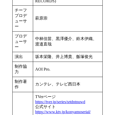
RECORDS)
チーフ
プロデ
萩原崇
ューサ
ー
プロデ
中林佳苗、黒澤優介、鈴木伊織、
ューサ
渡邉直哉
ー
演出
坂本栄隆、井上博貴、飯塚俊光
制作協
AOI Pro.
力
制作著
カンテレ、テレビ西日本
作
TVerページ
https://tver.jp/series/srtdntnuwd
公式サイト
https://www.ktv.jp/konyamoserial/