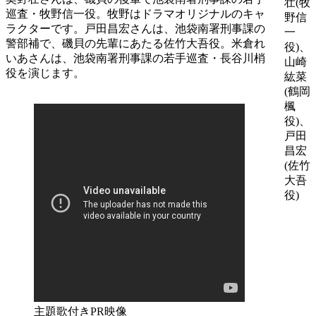
壮(牧
巡査・牧野信一役。牧野はドラマオリジナルのキャ
野信
ラクターです。戸田昌宏さんは、池袋南署刑事課の
一
警部補で、磯貝の先輩にあたる佐竹大吾役。米倉れ
役)、
いあさんは、池袋南署刑事課の若手巡査・長谷川梢
山崎
役を演じます。
紘菜
(鶴岡
楓
役)、
戸田
昌宏
(佐竹
大吾
役)
主題歌付きPR映像