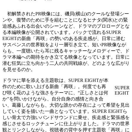
初解禁されたPR映像には、磯貝(横山)のクールな登場シー
ンや、復讐のために手を組むことになるヒナタ(関水)との緊
迫感あふれる出会いのシーンなど、ドラマのプロローグとな
る本編映像が公開されています。バックで流れるSUPER
EIGHTの新曲「再咲」の勢いのある疾走感が、日常に潜む
サスペンスの世界観をより一層引き立て、短いPR映像なが
らも、一度聴いたら耳に残るキャッチーなメロディーで、ド
ラマ本編への期待をかき立てる映像となっています。日常に
潜む狂気に立ち向かう二人の共同戦線が、どのような広がり
を見せるのか。
ドラマに華を添える主題歌は、SUPER EIGHTが本
作のために歌い上げる新曲「再咲」。何度でも再
SUPER
び咲く花のような強さをテーマに、“正しさとは何
EIGHT
か”を問いかけながら、自分自身の感情と向き合
い、葛藤しながらも、大切な誰かの存在によって希望を見出
していく姿を描いた一曲となっています。SUPER EIGHTら
しい骨太で力強いバンドサウンドに乗せ、疾走感と緊張感を
感じさせるロックチューンに仕上がりました。ドラマの世界
観とリンクしながら、視聴者の背中を押す主題歌「再咲」に