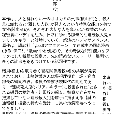
郎
役)
本作は、人と群れない一匹オオカミの刑事(横山裕)と、殺人
鬼に触れると“殺した人数”が見えるという特異な能力を持つ
女性(関水渚)が、それぞれ大切な人を奪われた復讐のため、
秘密裏にバディを組み、日常に紛れる猟奇的な連続殺人鬼＝
シリアルキラーと対峙していく、怒涛のバディサスペンス。
原作は、講談社「good!アフタヌーン」で連載中の同名漫画
(原作: 伊口紺 / 漫画: 中村優児)で、その奇抜な特殊能力をフ
ックにした斬新な設定と、先の読めないストーリー展開で、
多くの読者を惹きつけている話題作です。
磯貝(横山)を取り巻く警察関係者役4名の共演が発表
されており、山崎紘菜さんは警視庁捜査一課・巡査
米倉
部長の鶴岡楓役。磯貝の警察学校時代の同期であ
れい
り、“連続殺人鬼(シリアルキラー)に殺害された”とさ
あ(長
れる磯貝の婚約者・川田梓の親友。警察が存在すら
谷川
把握していない連続殺人犯を勝手に捕まえる【謎の
梢
通報者】捜査の特命を受け、古巣の池袋南署へやっ
役)、
てきました。
奥野
奥野壮さんは、磯貝の後輩で池袋南署刑事課の若手