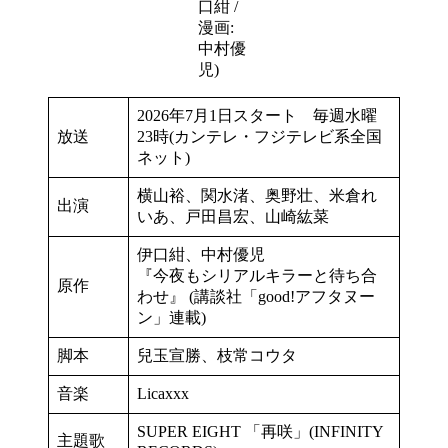
口紺 /
漫画:
中村優
児)
2026年7月1日スタート 毎週水曜
放送
23時(カンテレ・フジテレビ系全国
ネット)
横山裕、関水渚、奥野壮、米倉れ
出演
いあ、戸田昌宏、山崎紘菜
伊口紺、中村優児
『今夜もシリアルキラーと待ち合
原作
わせ』 (講談社「good!アフタヌー
ン」連載)
脚本
兒玉宣勝、枝常コウタ
音楽
Licaxxx
SUPER EIGHT 「再咲」(INFINITY
主題歌