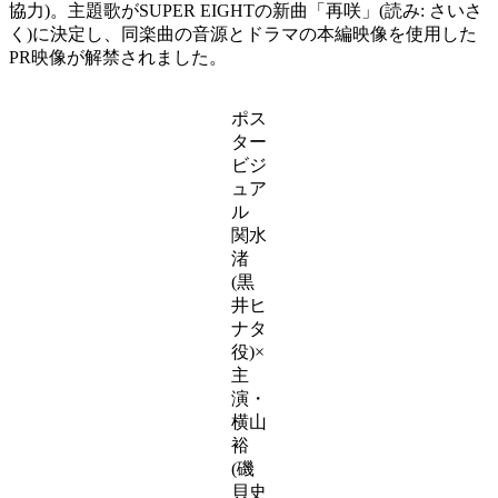
協力)。主題歌がSUPER EIGHTの新曲「再咲」(読み: さいさ
く)に決定し、同楽曲の音源とドラマの本編映像を使用した
PR映像が解禁されました。
ポス
ター
ビジ
ュア
ル
関水
渚
(黒
井ヒ
ナタ
役)×
主
演・
横山
裕
(磯
貝史