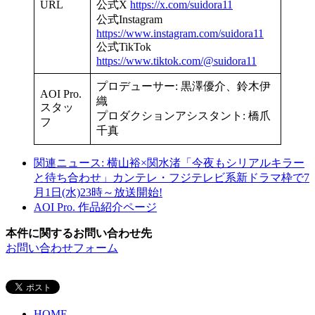
URL
公式X
https://x.com/suidora11
公式Instagram
https://www.instagram.com/suidora11
公式TikTok
https://www.tiktok.com/@suidora11
プロデューサー: 黒澤優介、鈴木伊
AOI Pro.
織
スタッ
プロダクションアシスタント: 橋爪
フ
千真
関連ニュース: 横山裕×関水渚「今夜もシリアルキラー
と待ち合わせ」カンテレ・フジテレビ系新ドラマ枠で7
月1日(水)23時～放送開始!
AOI Pro. 作品紹介ページ
本件に関するお問い合わせ先
お問い合わせフォーム
HOME