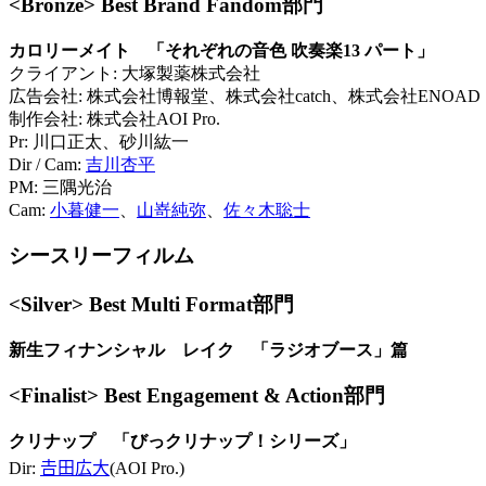
<Bronze> Best Brand Fandom部門
カロリーメイト 「それぞれの音色 吹奏楽13 パート」
クライアント: 大塚製薬株式会社
広告会社: 株式会社博報堂、株式会社catch、株式会社ENOAD
制作会社: 株式会社AOI Pro.
Pr: 川口正太、砂川紘一
Dir / Cam:
吉川杏平
PM: 三隅光治
Cam:
小暮健一
、
山嵜純弥
、
佐々木聡士
シースリーフィルム
<Silver> Best Multi Format部門
新生フィナンシャル レイク 「ラジオブース」篇
<Finalist> Best Engagement & Action部門
クリナップ 「びっクリナップ！シリーズ」
Dir:
𠮷田広大
(AOI Pro.)