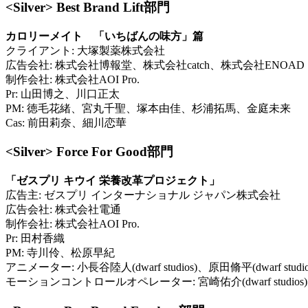
<Silver> Best Brand Lift部門
カロリーメイト 「いちばんの味方」篇
クライアント: 大塚製薬株式会社
広告会社: 株式会社博報堂、株式会社catch、株式会社ENOAD
制作会社: 株式会社AOI Pro.
Pr: 山田博之、川口正太
PM: 徳毛花緒、宮丸千聖、塚本由佳、杉浦拓馬、金庭未来
Cas: 前田莉奈、細川恋華
<Silver> Force For Good部門
「ゼスプリ キウイ 栄養改革プロジェクト」
広告主: ゼスプリ インターナショナル ジャパン株式会社
広告会社: 株式会社電通
制作会社: 株式会社AOI Pro.
Pr: 田村香織
PM: 寺川伶、松原早紀
アニメーター: 小長谷陸人(dwarf studios)、原田脩平(dwarf studio
モーションコントロールオペレーター: 宮崎佑介(dwarf studios)