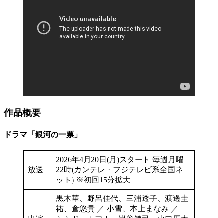
作品概要
ドラマ「銀河の一票」
2026年4月20日(月)スタート 毎週月曜
放送
22時(カンテレ・フジテレビ系全国ネ
ット) ※初回15分拡大
黒木華、野呂佳代、三浦透子、渡邊圭
祐、倉悠貴 ／ 小雪、本上まなみ ／