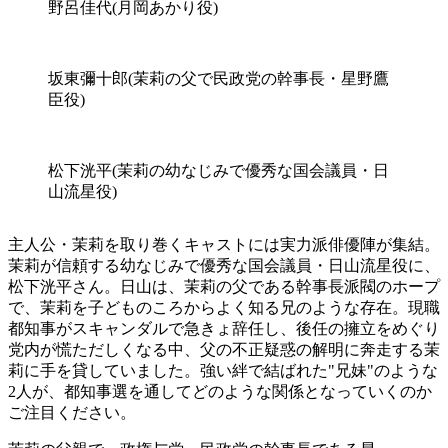
野呂佳代(月岡あかり役)
坂東彌十郎(
茉莉
の父で民政党の幹事長・星野鷹
臣役)
松下洸平(茉莉の幼なじみで優秀な国会議員・日
山流星役)
主人公・
茉莉
を取り巻くキャストには実力派俳優陣が集結。
茉莉
が信頼する幼なじみで優秀な国会議員・日山流星役に、
松下洸平さん。日山は、茉莉の父である幹事長派閥のホープ
で、茉莉を子どものころからよく知る兄のような存在。現職
都知事がスキャンダルで急きょ辞任し、後任の擁立をめぐり
党内が慌ただしくなる中、父の不正疑惑の解明に奔走する茉
莉に手を貸していました。強い絆で結ばれた"兄妹"のような
2人が、都知事選を通してどのような関係となっていくのか
ご注目ください。