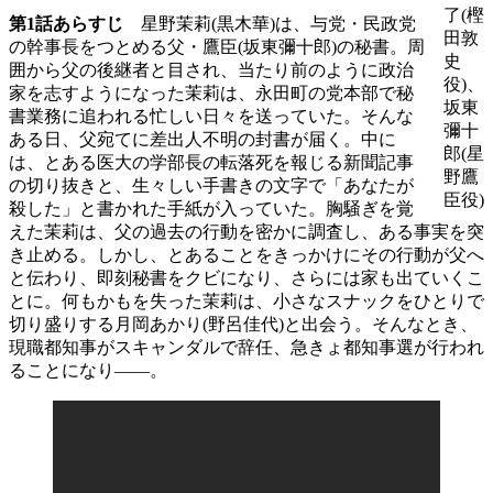
了(樫
第1話あらすじ
星野茉莉(黒木華)は、与党・民政党
田敦
の幹事長をつとめる父・鷹臣(坂東彌十郎)の秘書。周
史
囲から父の後継者と目され、当たり前のように政治
役)、
家を志すようになった茉莉は、永田町の党本部で秘
坂東
書業務に追われる忙しい日々を送っていた。そんな
彌十
ある日、父宛てに差出人不明の封書が届く。中に
郎(星
は、とある医大の学部長の転落死を報じる新聞記事
野鷹
の切り抜きと、生々しい手書きの文字で「あなたが
臣役)
殺した」と書かれた手紙が入っていた。胸騒ぎを覚
えた茉莉は、父の過去の行動を密かに調査し、ある事実を突
き止める。しかし、とあることをきっかけにその行動が父へ
と伝わり、即刻秘書をクビになり、さらには家も出ていくこ
とに。何もかもを失った茉莉は、小さなスナックをひとりで
切り盛りする月岡あかり(野呂佳代)と出会う。そんなとき、
現職都知事がスキャンダルで辞任、急きょ都知事選が行われ
ることになり――。