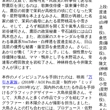
茉莉
の父親で、政権与党・民政党の幹事長である星
野鷹臣を演じるのは、歌舞伎俳優・坂東彌十郎さ
上段:
ん。鷹臣の前妻で茉莉が高校生の頃に亡くなった実
渡邊
母・星野瑠璃を本上まなみさん、鷹臣が再婚した名
圭祐
家の娘で、茉莉の義母にあたる星野桃花を小雪さ
(白樺
ん。そして、よろず相談所を開く五十嵐隼人役には
透
岩谷健司さん、鷹臣の政策秘書・雫石誠役には山口
役)、
馬木也さん。また、政治家のスキャンダルを嗅ぎま
倉悠
わる暴露系YouTuber・白樺透を渡邊圭祐さん、日山
貴(藤
流星の優秀な秘書・藤堂昴を倉悠貴さん。さらに、
堂昴
あかりが働く『スナックとし子』にも、個性豊かな
役)、
俳優陣が集結。ママ・鴨井とし子を木野花さん、常
今井
連客の樫田敦史を岩松了さん、神林柊也を今井隆文
隆文
さんが演じます。
(神林
柊也
本作のメインビジュアルを手掛けたのは、映画『
万
役)、
引き家族
』(2018年 / AOI Pro.出資・制作)や『ミッド
小雪
サマー』(2019年)など、国内外の名だたる作品を手掛
(星野
けるグラフィックデザイナー・大島
依提
亜
さん。そ
桃花
して、大島さんと多くの作品でタッグを組むフォト
役)、
グラファー・鈴木陽介さんが撮影を担当しました。
本上
大島さんとの打ち合わせには、プロデュース・佐野
まな