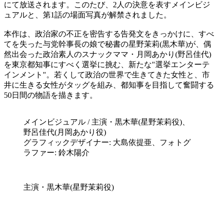
にて放送されます。このたび、2人の決意を表すメインビジ
ュアルと、第1話の場面写真が解禁されました。
本作は、政治家の不正を密告する告発文をきっかけに、すべ
てを失った与党幹事長の娘で秘書の星野
茉莉
(黒木華)が、偶
然出会った政治素人のスナックママ・月岡あかり(野呂佳代)
を東京都知事にすべく選挙に挑む、新たな"選挙エンターテ
インメント"。若くして政治の世界で生きてきた女性と、市
井に生きる女性がタッグを組み、都知事を目指して奮闘する
50日間の物語を描きます。
メインビジュアル / 主演・黒木華(星野茉莉役)、
野呂佳代(月岡あかり役)
グラフィックデザイナー: 大島
依提亜、
フォトグ
ラファー: 鈴木陽介
主演・黒木華(星野茉莉役)