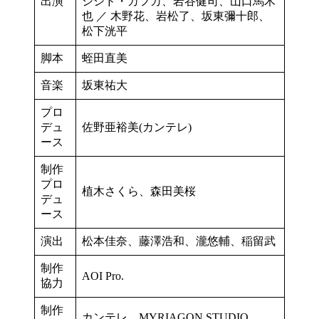
出演
シシド・カフカ、岩谷健司、山口馬木
也 ／ 木野花、岩松了、坂東彌十郎、
松下洸平
脚本
蛭田直美
音楽
坂東祐大
プロ
デュ
佐野亜裕美(カンテレ)
ース
制作
プロ
植木さくら、森田美桜
デュ
ース
演出
松本佳奈、藤澤浩和、瀧悠輔、稲留武
制作
AOI Pro.
協力
制作
カンテレ、MYRIAGON STUDIO