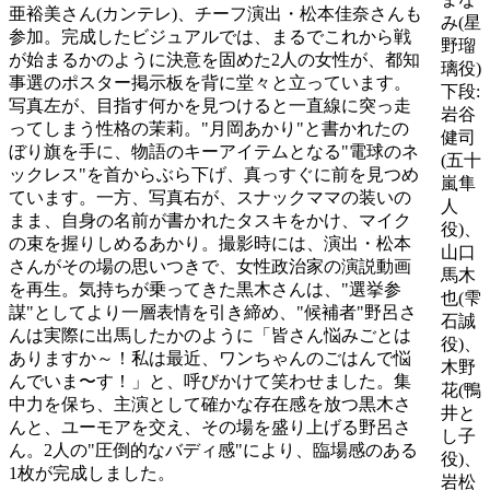
亜裕美さん(カンテレ)、チーフ演出・松本佳奈さんも
み(星
参加。完成したビジュアルでは、まるでこれから戦
野瑠
が始まるかのように決意を固めた2人の女性が、都知
璃役)
事選のポスター掲示板を背に堂々と立っています。
下段:
写真左が、目指す何かを見つけると一直線に突っ走
岩谷
ってしまう性格の茉莉。"月岡あかり"と書かれたの
健司
ぼり旗を手に、物語のキーアイテムとなる"電球のネ
(五十
ックレス"を首からぶら下げ、真っすぐに前を見つめ
嵐隼
ています。一方、写真右が、スナックママの装いの
人
まま、自身の名前が書かれたタスキをかけ、マイク
役)、
の束を握りしめるあかり。撮影時には、演出・松本
山口
さんがその場の思いつきで、女性政治家の演説動画
馬木
を再生。気持ちが乗ってきた黒木さんは、"選挙参
也(雫
謀"としてより一層表情を引き締め、"候補者"野呂さ
石誠
んは実際に出馬したかのように「皆さん悩みごとは
役)、
ありますか～！私は最近、ワンちゃんのごはんで悩
木野
んでいま〜す！」と、呼びかけて笑わせました。集
花(鴨
中力を保ち、主演として確かな存在感を放つ黒木さ
井と
んと、ユーモアを交え、その場を盛り上げる野呂さ
し子
ん。2人の"圧倒的なバディ感"により、臨場感のある
役)、
1枚が完成しました。
岩松