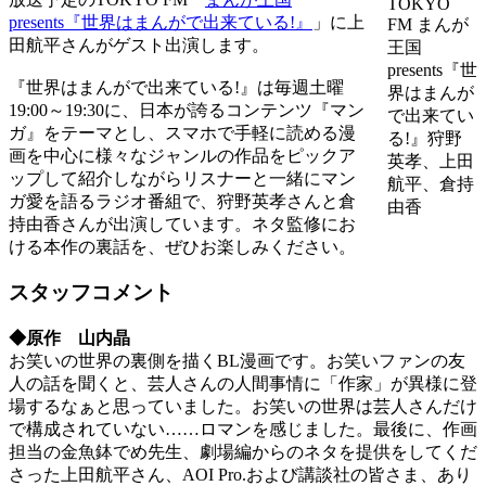
TOKYO
presents『世界はまんがで出来ている!』
」に上
FM まんが
田航平さんがゲスト出演します。
王国
presents『世
『世界はまんがで出来ている!』は毎週土曜
界はまんが
19:00～19:30に、日本が誇るコンテンツ『マン
で出来てい
ガ』をテーマとし、スマホで手軽に読める漫
る!』狩野
画を中心に様々なジャンルの作品をピックア
英孝、上田
ップして紹介しながらリスナーと一緒にマン
航平、倉持
ガ愛を語るラジオ番組で、狩野英孝さんと倉
由香
持由香さんが出演しています。ネタ監修にお
ける本作の裏話を、ぜひお楽しみください。
スタッフコメント
◆原作 山内晶
お笑いの世界の裏側を描くBL漫画です。お笑いファンの友
人の話を聞くと、芸人さんの人間事情に「作家」が異様に登
場するなぁと思っていました。お笑いの世界は芸人さんだけ
で構成されていない……ロマンを感じました。最後に、作画
担当の金魚鉢でめ先生、劇場編からのネタを提供をしてくだ
さった上田航平さん、AOI Pro.および講談社の皆さま、あり