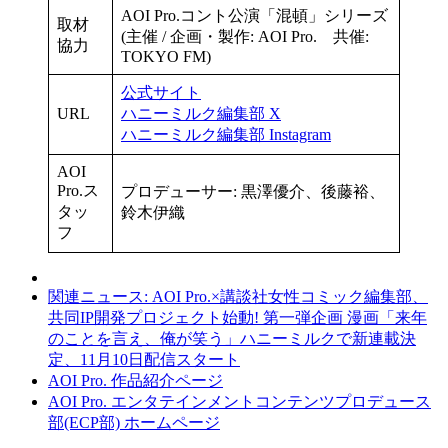
AOI Pro.コント公演「混頓」シリーズ
取材
(主催 / 企画・製作: AOI Pro. 共催:
協力
TOKYO FM)
公式サイト
URL
ハニーミルク編集部 X
ハニーミルク編集部 Instagram
AOI
Pro.ス
プロデューサー: 黒澤優介、後藤裕、
タッ
鈴木伊織
フ
関連ニュース: AOI Pro.×講談社女性コミック編集部、
共同IP開発プロジェクト始動! 第一弾企画 漫画「来年
のことを言え、俺が笑う」ハニーミルクで新連載決
定、11月10日配信スタート
AOI Pro. 作品紹介ページ
AOI Pro. エンタテインメントコンテンツプロデュース
部(ECP部) ホームページ