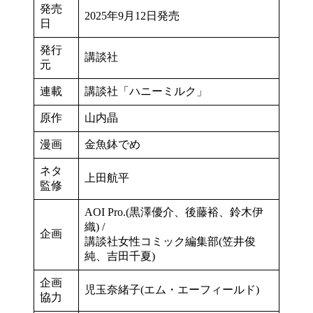
発売
2025年9月12日発売
日
発行
講談社
元
連載
講談社「ハニーミルク」
原作
山内晶
漫画
金魚鉢でめ
ネタ
上田航平
監修
AOI Pro.(黒澤優介、後藤裕、鈴木伊
織) /
企画
講談社女性コミック編集部(笠井俊
純、吉田千夏)
企画
児玉奈緒子(エム・エーフィールド)
協力