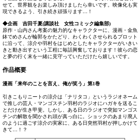
せて、世界観をお楽しみ頂けましたら幸いです。映像化も実
現できるよう、引き続き頑張ります…！
◆企画 吉田千夏(講談社 女性コミック編集部)
原作・山内さん考案の魅力的なキャラクターに、漫画・金魚
鉢でめさんが輪郭をかたどり、わくわくさせられるプロット
に沿って、涼介や羽村をはじめとしたキャラクターがいきい
きと動き出すという工程に毎話興奮しております！彼らの恋
と夢の行く末を一緒に見守っていただけたら嬉しいです。
作品概要
漫画「来年のことを言え、俺が笑う」第1巻
引きこもりニートの涼介は「ナリタコ」というラジオネーム
で推しの芸人・マンゴスチン羽村のラジオにハガキを送るこ
とだけが生き甲斐。しかし、ある日のラジオで突如マンゴス
チンの解散を聞かされ頭が真っ白に。ショックのあまり廃人
のように過ごす涼介の実家に、ある日突然羽村が押しかけて
きて…！？