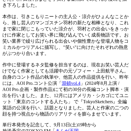
き下ろしました。
本作は、引きこもりニートの主人公・涼介がひょんなことか
ら、推し芸人のマンゴスチン羽村の新たな相棒となり、これ
まで家に閉じこもっていた涼介が、羽村との出会いをきっか
けに作家としてお笑い界に飛び込んでいく成長物語です。お
笑い業界で繰り広げられる出会いや個性豊かな登場人物をコ
ミカルかつリアルに描写し、"笑い"に向けたそれぞれの熱意
がぶつかり合います。
作中に登場するネタ監修を担当するのは、現在お笑い芸人だ
けでなく作家としても活躍中の元ゾフィー・上田航平さん。
自身のコント作品の執筆や、他芸人の作品提供を行い、昨年
には、AOI Pro.コント公演「
混頓vol.4
」(2024年8月上演 /
AOI Pro.企画・製作作品)にて初の30分の長編コント脚本・演
出を行いました。また、12月にはアメリカ・シカゴにてユニ
ット「東京のコントする人たち」 で『TokyoSketchers』全編
英語の公演を行い、話題となりました。芸人と作家の二つの
顔を持つ視点から物語のリアリティを膨らませています。
単行本発売を記念して、9月13日(土)19時から
放送予定のTOKYO FM「
まんが王国