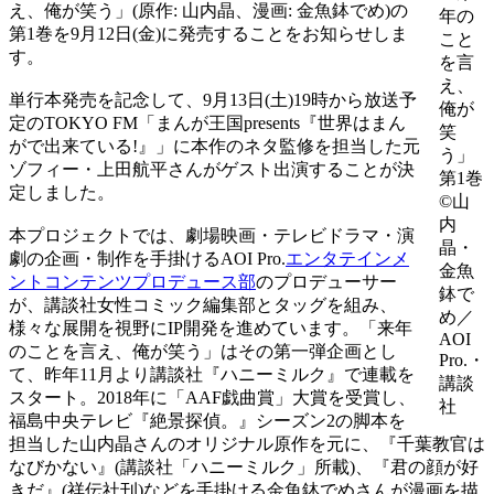
え、俺が笑う」(原作: 山内晶、漫画: 金魚鉢でめ)の
年の
第1巻を9月12日(金)に発売することをお知らせしま
こと
す。
を言
え、
単行本発売を記念して、9月13日(土)19時から放送予
俺が
定のTOKYO FM「まんが王国presents『世界はまん
笑
がで出来ている!』」に本作のネタ監修を担当した元
う」
ゾフィー・上田航平さんがゲスト出演することが決
第1巻
定しました。
©︎山
内
本プロジェクトでは、劇場映画・テレビドラマ・演
晶・
劇の企画・制作を手掛けるAOI Pro.
エンタテインメ
金魚
ントコンテンツプロデュース部
のプロデューサー
鉢で
が、講談社女性コミック編集部とタッグを組み、
め／
様々な展開を視野にIP開発を進めています。「来年
AOI
のことを言え、俺が笑う」はその第一弾企画とし
Pro.・
て、昨年11月より講談社『ハニーミルク』で連載を
講談
スタート。2018年に「AAF戯曲賞」大賞を受賞し、
社
福島中央テレビ『絶景探偵。』シーズン2の脚本を
担当した山内晶さんのオリジナル原作を元に、『千葉教官は
なびかない』(講談社「ハニーミルク」所載)、『君の顔が好
きだ』(祥伝社刊)などを手掛ける金魚鉢でめさんが漫画を描