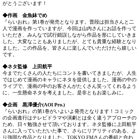
がとうございます！
◆作画 金魚鉢でめ
『らいおれ』第1巻が発売となります。普段は担当さんと二
人で漫画を作っていますが、今回は山内さんにお話を作って
いただき、みんなで試行錯誤しながら作品を形にしていきま
した。大変なこともありましたが、とても貴重な経験となり
ました。この作品を、皆さんに楽しんでいただけたら嬉しい
です。
◆ネタ監修
上田航平
今までたくさんの人たちにコントを書いてきましたが、人生
ではじめて漫画のキャラにネタを提供しました。漫画の中の
ライブで、漫画の中のお客さんがたくさん笑ってくれるよう
に、一生懸命ネタを考えました。是非ともお楽しみに。
◆企画 黒澤優介(AOI Pro.)
『らいおれ』の第1巻がいよいよ発売となります！コミック
の企画進行はテレビドラマや演劇とは全く違うアプローチの
ため、日々勉強させて頂いております。ネタ監修に上田航平
さんに入っていただいた事で、さらにリアリティのある、よ
り強固な作品となりました。TOKYO FMさんの番組と合わ