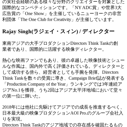
の実社会経験のある様々な分野のクリエイターを対象とした
国際的なコンペティションです。「NY ADC賞」や世界3大
広告賞の「One Show」を主催しているニューヨークの非営
利団体「The One Club for Creativity」が主催しています。
Rajay Singh(ラジェイ・スィン) / ディレクター
東南アジアの大手プロダクションDirectors Think Tankの創
業者であり、国際的に活躍する映像ディレクター。
熱心な映画ファンでもあり、彼の卓越した映像技術とシュー
ルな作風は、国内外で高く評価されている。ディレクターと
して成功する傍ら、経営者としても手腕を発揮。Directors
Think Tankを数々の受賞に導き、Campaign Brief誌が発表する
「Production Company of the Year」ランキングでは3年連続ア
ジアNo.1を獲得、うち2回はアジア太平洋地域において堂々
の第一位に輝いた。
2018年には他社に先駆けてアジアでの成長を推進するべく、
日本最大級の映像プロダクションAOI Pro.のグループ会社入
りを実現。
Directors Think Tankのアジア地域での存在感を確固たるもの