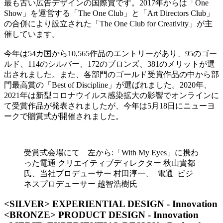
最も古い広告デザインの国際賞です。2017年からは「One
Show」を運営する「The One Club」と「Art Directors Club」
の合併により設立された「The One Club for Creativity」が主
催しています。
今年は54カ国から10,565作品のエントリーがあり、95のゴー
ルド、114のシルバー、172のブロンズ、381のメリットが選
出されました。また、各部門のゴールド受賞作品の中から部
門最高賞の「Best of Discipline」が選ばれました。2020年、
2021年は新型コロナウイルス感染拡大の影響でオンラインに
て受賞作品が発表されましたが、今年は5月18日にニューヨ
ークで贈賞式が開催されました。
受賞式会場にて 左から:「With My Eyes」に携わ
った電通 クリエイティブディレクター 秋山貴都
氏、当社プロデューサー 村田淳一、 電通 ビジ
ネスプロデューサー 越智浩樹氏
<SILVER> EXPERIENTIAL DESIGN - Innovation
<BRONZE> PRODUCT DESIGN - Innovation