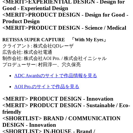
<MERIT>EXPERIENTIAL DESIGN - Design for
Good - Experiential Design
<MERIT>PRODUCT DESIGN - Design for Good -
Product Design
<MERIT>PRODUCT DESIGN - Science / Medical
RETISSA SUPER CAPTURE 「With My Eyes」
クライアント: 株式会社QDレーザ
広告会社: 株式会社電通
制作会社: 株式会社AOI Pro. / 株式会社イニシャル
プロデューサー: 村田淳一、穴久保亮
ADC Awardsのサイトで作品情報を見る
AOI Pro.のサイトで作品を見る
<MERIT> PRODUCT DESIGN - Innovation
<MERIT> PRODUCT DESIGN - Sustainable / Eco-
friendly
<SHORTLIST> BRAND / COMMUNICATION
DESIGN - Innovation
<SHORTLIST> IN-HOUSE - Brand /