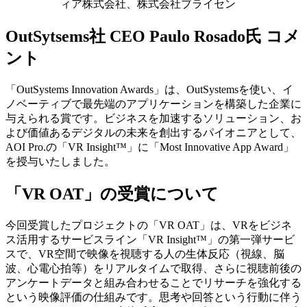
ィア株式会社、株式会社ブライセン
OutSytsems社 CEO Paulo Rosado氏 コメ
ント
「OutSystems Innovation Awards」は、OutSystemsを使い、イ
ノベーティブで最先端のアプリケーションを構築した企業に
与えられる賞です。ビジネスを加速するソリューション、お
よび価値あるデジタルの未来を創出するパイオニアとして、
AOI Pro.の「VR Insight™」に「Most Innovative App Award」
を授与いたしました。
「VR OAT」の受賞について
今回受賞したプロジェクトの「VR OAT」は、VRをビジネ
ス活用するサービスライン「VR Insight™」の第一弾サービ
スで、VR空間で映像を視聴する人の生体反応（視線、脳
波、心電心拍等）をリアルタイムで取得、さらに視聴前後の
アンケートデータと組み合わせることでリサーチを強化する
という映像評価の仕組みです。思考や回答という行動に伴う