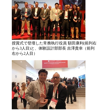
授賞式で登壇した常務執行役員 額田康利(前列右
から3人目)と、体験設計部部長 吉澤貴幸（前列
右から2人目）