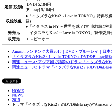
[DVD] 5,184円
定価(税別)
[Blu-ray] 5,184円
●「イタズラなKiss2～Love in TOKYO」特典
収録映像
録)
●「イタキス in NY ～世界を魅了!古川雄輝に密
発売元
「イタズラなKiss2～Love in TOKYO」製作委員
販売元
エスピーオー
Amazonランキング大賞2015｜DVD・ブルーレイ｜日本
「イタズラなKiss2～Love in TOKYO」DVD&Blu-ray情
関連ニュース: アジア圏で話題のドラマ「イタズラなKiss2～
関連ニュース: ドラマ「イタズラなKiss2」のDVD&Blu-
HOME
NEWS
2015
ドラマ「イタズラなKiss2」のDVD&Blu-rayが”Ama