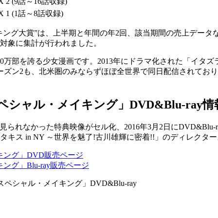
OX 2 (9話～16話収録)
OX 1 (1話～8話収録)
azonランキング大賞”は、上半期と年間の年2回、該当期間の売上
期間を対象に集計が行われました。
0万部を誇る少女漫画です。2013年にドラマ化された「イタズラなK
ズン2も、北米圏のみならずほぼ全世界で同日配信されており
O スペシャル・メイキング」DVD&Blu-ray情
Dでしか見られなかった特典映像がセル化、2016年3月2日にDVD&
タキス in NY ～世界を魅了!古川雄輝に密着!!」のディレク
メイキング」DVD販売ページ
キング」Blu-ray販売ページ
O スペシャル・メイキング」DVD&Blu-ray