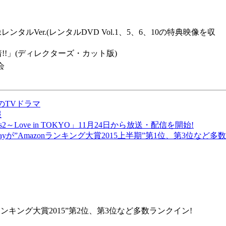
映像レンタルVer.(レンタルDVD Vol.1、5、6、10の特典映像を収
着!!」(ディレクターズ・カット版)
会
のTVドラマ
報
Love in TOKYO」11月24日から放送・配信を開始!
rayが”Amazonランキング大賞2015上半期”第1位、第3位など多
zonランキング大賞2015”第2位、第3位など多数ランクイン!