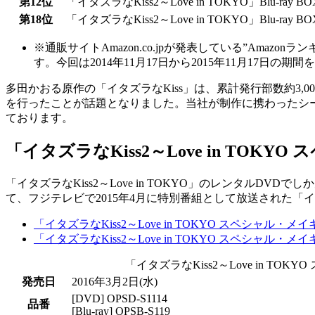
第12位
「イタズラなKiss2～Love in TOKYO」Blu-ray B
第18位
「イタズラなKiss2～Love in TOKYO」Blu-ray B
※
通販サイトAmazon.co.jpが発表している”Am
す。今回は2014年11月17日から2015年11月17日の
多田かおる原作の「イタズラなKiss」は、累計発行部数約3,00
を行ったことが話題となりました。当社が制作に携わったシー
ております。
「イタズラなKiss2～Love in TOKY
「イタズラなKiss2～Love in TOKYO」のレンタルDV
て、フジテレビで2015年4月に特別番組として放送された「イ
「イタズラなKiss2～Love in TOKYO スペシャル・
「イタズラなKiss2～Love in TOKYO スペシャル・メイ
「イタズラなKiss2～Love in TOKY
発売日
2016年3月2日(水)
[DVD] OPSD-S1114
品番
[Blu-ray] OPSB-S119