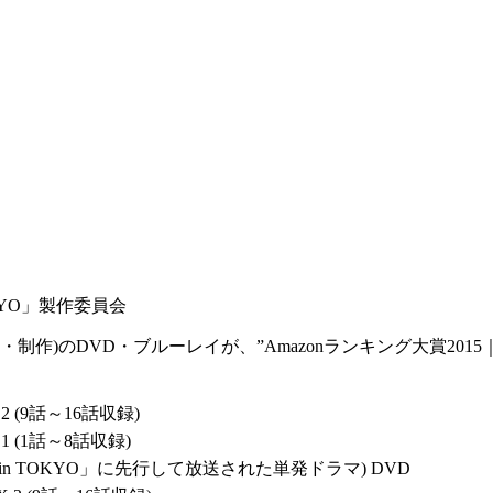
OKYO」製作委員会
当社出資・制作)のDVD・ブルーレイが、”Amazonランキング大賞
 2 (9話～16話収録)
 1 (1話～8話収録)
ove in TOKYO」に先行して放送された単発ドラマ) DVD