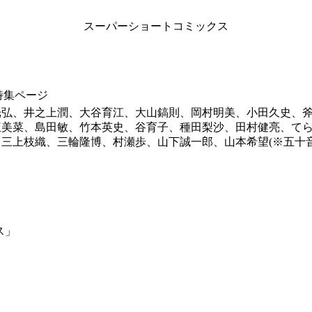
スーパーショートコミックス
特集ページ
光弘、井之上潤、大谷育江、大山鎬則、岡村明美、小田久史、
亜美菜、島田敏、竹本英史、谷育子、種田梨沙、田村健亮、て
三上枝織、三輪隆博、村瀬歩、山下誠一郎、山本希望(※五十音
ス」