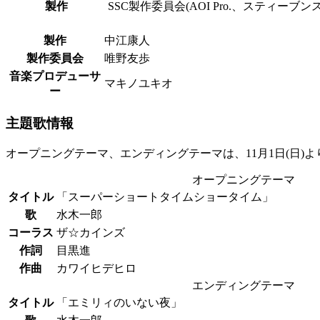
製作
SSC製作委員会(AOI Pro.、スティーブンス
製作
中江康人
製作委員会
唯野友歩
音楽プロデューサ
マキノユキオ
ー
主題歌情報
オープニングテーマ、エンディングテーマは、11月1日(日)
オープニングテーマ
タイトル
「スーパーショートタイムショータイム」
歌
水木一郎
コーラス
ザ☆カインズ
作詞
目黒進
作曲
カワイヒデヒロ
エンディングテーマ
タイトル
「エミリィのいない夜」