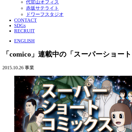
代官山オフィス
赤坂サテライト
ドワーフスタジオ
CONTACT
SDGs
RECRUIT
ENGLISH
「comico」連載中の「スーパーショー
2015.10.26
事業