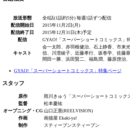
放送形態
全8話(1話約5分) 毎週1話ずつ配信
配信開始日
2015年11月2日(月)
配信終了日
2015年12月31日(木)予定
配信
GYAO!「スーパーショートコミックス」
会一太郎、赤羽根健治、石上静香、市来
キャスト
信、川澄綾子、近藤孝行、坂巻学、佐藤
間田一勝、浜田賢二、福島潤、藤原啓治、
GYAO!「スーパーショートコミックス」特集ページ
スタッフ
原作
雨川きゅう「スーパーショートコミック
監督
松本慶祐
オープニング・CG
山口正憲(REELVISION)
作画
画描屋 Ekaki-ya!
制作
スティーブンスティーブン