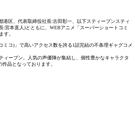
(本社:東京都港区、代表取締役社長:古田彰一、以下スティーブンスティ
役社長:宮本直人)とともに、WEBアニメ「スーパーショートコミ
します。
co(コミコ)」で高いアクセス数を誇る1話完結の不条理ギャグコメ
ティーブン。人気の声優陣が集結し、個性豊かなキャラクタ
の作品となっております。