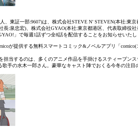
康人、東証一部:9607)は、株式会社STEVE N' STEVEN
取締役社長:泉忠宏)、株式会社GYAO(本社:東京都港区、代表取締
「GYAO!」で毎週1話ずつ全8話を配信することをお知らせいた
omicoが提供する無料スマートコミック&ノベルアプリ「comi
作を担当するのは、多くのアニメ作品を手掛けるスティーブンス
る歌手の水木一郎さん。豪華なキャスト陣でおくる今冬の注目