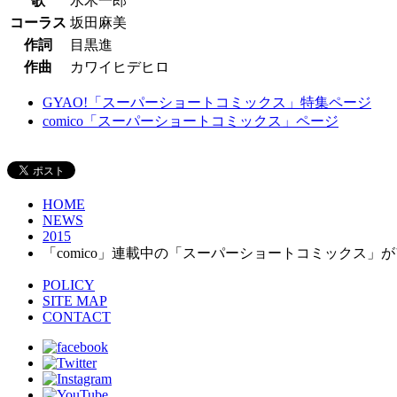
歌
水木一郎
コーラス
坂田麻美
作詞
目黒進
作曲
カワイヒデヒロ
GYAO!「スーパーショートコミックス」特集ページ
comico「スーパーショートコミックス」ページ
HOME
NEWS
2015
「comico」連載中の「スーパーショートコミックス」が
POLICY
SITE MAP
CONTACT