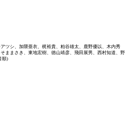
斧アツシ、加隈亜衣、梶裕貴、粕谷雄太、鹿野優以、木内秀
らそままさき、東地宏樹、徳山靖彦、飛田展男、西村知道、野
順)